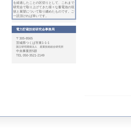
を経過したことの区切りとして、これまで
研究会で取り上げてきた様々な蓄電池の現
状と展望について取り纏めたものです。ご
一読頂ければ幸いです。
電力貯蔵技術研究会事務局
〒305-8565
茨城県つくば市東1-1-1
国立研究開発法人 産業技術総合研究所
中央事業所5群
TEL 050-3521-2149